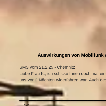
Auswirkungen von Mobilfunk 
SMS vom 21.2.25 - Chemnitz

Liebe Frau K., ich schicke Ihnen doch mal ein
uns vor 2 Nächten widerfahren war. Auch desh
uns am 1. März sehen werden. Vielleicht 
unterhalten und er weiß schon einmal Beschei
_______________
Also genau am 18.02. 3 Uhr Früh war 5G bei 
EMF