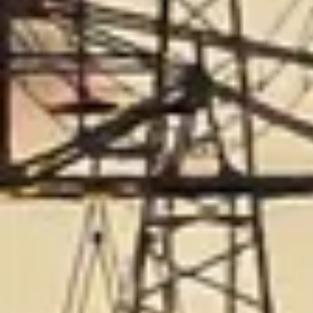
Bratzeln geweckt. Ich denke, dass es auch 
abwehrend reagiert hat. Diesmal war aber der
lautem Geräuschen reagiert. Solch eine Nacht 
So, nun wissen Sie Bescheid. Wir freuen uns 
Ich wünsche Ihnen ein angenehmes Wochenen
Ute S.